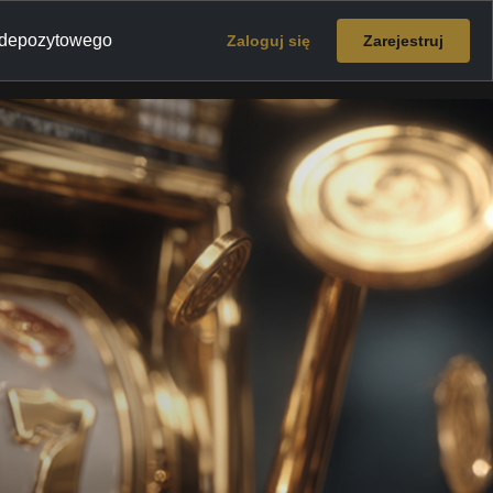
 depozytowego
Zaloguj się
Zarejestruj