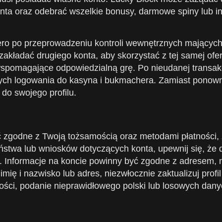
ta oraz odebrać wszelkie bonusy, darmowe spiny lub in
ro po przeprowadzeniu kontroli wewnętrznych mających 
 zakładać drugiego konta, aby skorzystać z tej samej ofer
wspomagające odpowiedzialną grę. Po nieudanej transakcj
ch logowania do kasyna i bukmachera. Zamiast ponownie
 do swojego profilu.
 zgodne z Twoją tożsamością oraz metodami płatności, 
stwa lub wniosków dotyczących konta, upewnij się, że 
. Informacje na koncie powinny być zgodne z adresem, n
 imię i nazwisko lub adres, niezwłocznie zaktualizuj pro
ości, podanie nieprawidłowego polski lub losowych d