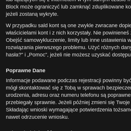
Block może ograniczyć lub zamknąć zduplikowane kon
jeżeli zostaną wykryte.
W przypadku sald kont są one zwykle zwracane dopie
właścicielami kont i z nich korzystały. Nie powinieneś
Obejść samowykluczenie, limity lub inne ustawienia 
rozwiązania pierwszego problemu. Użyć różnych dany
hasła?” i „Pomoc”, jeżeli nie możesz uzyskać dostępu
Poprawne Dane
Informacje podawane podczas rejestracji powinny być
mógł skontaktować się z Tobą w sprawach bezpieczeń
urodzenia, adresu oraz numeru telefonu są poprawne
przebiegały sprawnie. Jeżeli później zmieni się Twoje
Składając wnioski wymagające potwierdzenia tożsam
nawet odrzucenie wniosku.