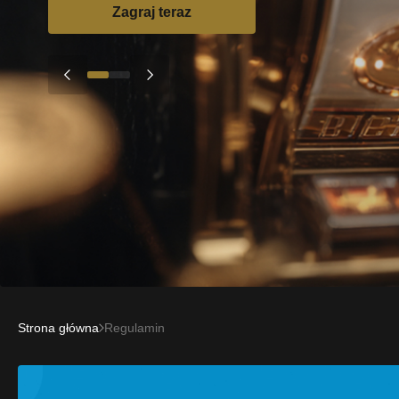
Zagraj teraz
Strona główna
Regulamin