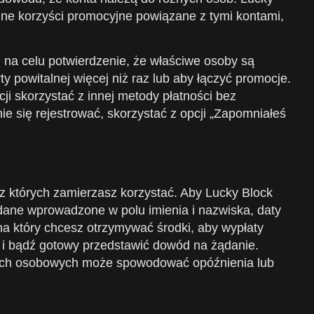
ne korzyści promocyjne powiązane z tymi kontami,
na celu potwierdzenie, że właściwe osoby są
ty powitalnej więcej niż raz lub aby łączyć promocje.
i skorzystać z innej metody płatności bez
 się rejestrować, skorzystać z opcji „Zapomniałeś
z których zamierzasz korzystać. Aby Lucky Block
dane wprowadzone w polu imienia i nazwiska, daty
a który chcesz otrzymywać środki, aby wypłaty
fil i bądź gotowy przedstawić dowód na żądanie.
anych osobowych może spowodować opóźnienia lub