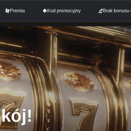
Premia
Kod promocyjny
Brak bonusu
kój!