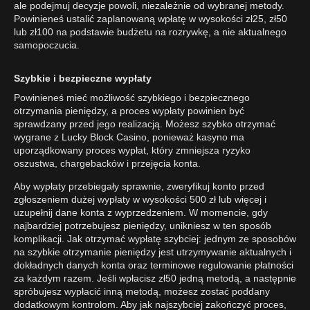
ale podejmuj decyzje powoli, niezależnie od wybranej metody.
Powinieneś ustalić zaplanowaną wpłatę w wysokości zł25, zł50
lub zł100 na podstawie budżetu na rozrywkę, a nie aktualnego
samopoczucia.
Szybkie i bezpieczne wypłaty
Powinieneś mieć możliwość szybkiego i bezpiecznego
otrzymania pieniędzy, a proces wypłaty powinien być
sprawdzany przed jego realizacją. Możesz szybko otrzymać
wygrane z Lucky Block Casino, ponieważ kasyno ma
uporządkowany proces wypłat, który zmniejsza ryzyko
oszustwa, chargebacków i przejęcia konta.
Aby wypłaty przebiegały sprawnie, zweryfikuj konto przed
zgłoszeniem dużej wypłaty w wysokości 500 zł lub więcej i
uzupełnij dane konta z wyprzedzeniem. W momencie, gdy
najbardziej potrzebujesz pieniędzy, unikniesz w ten sposób
komplikacji. Jak otrzymać wypłatę szybciej: jednym ze sposobów
na szybkie otrzymanie pieniędzy jest utrzymywanie aktualnych i
dokładnych danych konta oraz terminowe regulowanie płatności
za każdym razem. Jeśli wpłacisz zł50 jedną metodą, a następnie
spróbujesz wypłacić inną metodą, możesz zostać poddany
dodatkowym kontrolom. Aby jak najszybciej zakończyć proces,