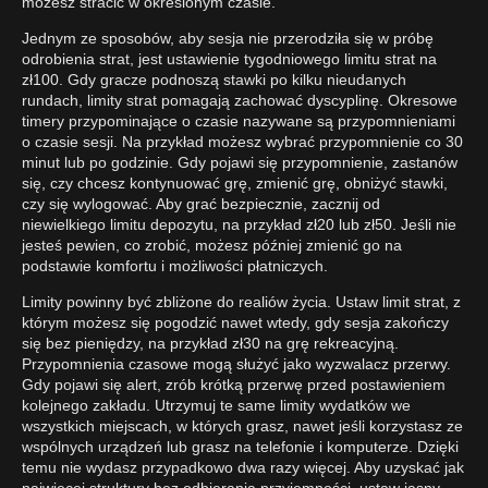
możesz stracić w określonym czasie.
Jednym ze sposobów, aby sesja nie przerodziła się w próbę
odrobienia strat, jest ustawienie tygodniowego limitu strat na
zł100. Gdy gracze podnoszą stawki po kilku nieudanych
rundach, limity strat pomagają zachować dyscyplinę. Okresowe
timery przypominające o czasie nazywane są przypomnieniami
o czasie sesji. Na przykład możesz wybrać przypomnienie co 30
minut lub po godzinie. Gdy pojawi się przypomnienie, zastanów
się, czy chcesz kontynuować grę, zmienić grę, obniżyć stawki,
czy się wylogować. Aby grać bezpiecznie, zacznij od
niewielkiego limitu depozytu, na przykład zł20 lub zł50. Jeśli nie
jesteś pewien, co zrobić, możesz później zmienić go na
podstawie komfortu i możliwości płatniczych.
Limity powinny być zbliżone do realiów życia. Ustaw limit strat, z
którym możesz się pogodzić nawet wtedy, gdy sesja zakończy
się bez pieniędzy, na przykład zł30 na grę rekreacyjną.
Przypomnienia czasowe mogą służyć jako wyzwalacz przerwy.
Gdy pojawi się alert, zrób krótką przerwę przed postawieniem
kolejnego zakładu. Utrzymuj te same limity wydatków we
wszystkich miejscach, w których grasz, nawet jeśli korzystasz ze
wspólnych urządzeń lub grasz na telefonie i komputerze. Dzięki
temu nie wydasz przypadkowo dwa razy więcej. Aby uzyskać jak