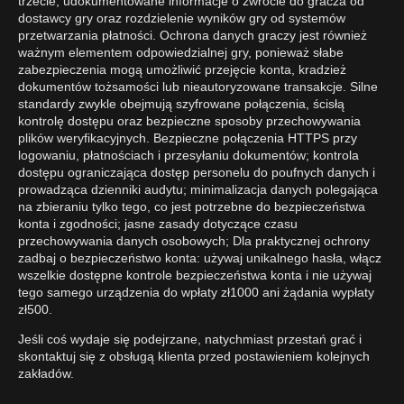
trzecie, udokumentowane informacje o zwrocie do gracza od
dostawcy gry oraz rozdzielenie wyników gry od systemów
przetwarzania płatności. Ochrona danych graczy jest również
ważnym elementem odpowiedzialnej gry, ponieważ słabe
zabezpieczenia mogą umożliwić przejęcie konta, kradzież
dokumentów tożsamości lub nieautoryzowane transakcje. Silne
standardy zwykle obejmują szyfrowane połączenia, ścisłą
kontrolę dostępu oraz bezpieczne sposoby przechowywania
plików weryfikacyjnych. Bezpieczne połączenia HTTPS przy
logowaniu, płatnościach i przesyłaniu dokumentów; kontrola
dostępu ograniczająca dostęp personelu do poufnych danych i
prowadząca dzienniki audytu; minimalizacja danych polegająca
na zbieraniu tylko tego, co jest potrzebne do bezpieczeństwa
konta i zgodności; jasne zasady dotyczące czasu
przechowywania danych osobowych; Dla praktycznej ochrony
zadbaj o bezpieczeństwo konta: używaj unikalnego hasła, włącz
wszelkie dostępne kontrole bezpieczeństwa konta i nie używaj
tego samego urządzenia do wpłaty zł1000 ani żądania wypłaty
zł500.
Jeśli coś wydaje się podejrzane, natychmiast przestań grać i
skontaktuj się z obsługą klienta przed postawieniem kolejnych
zakładów.