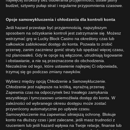
najwięcej struktury bez odbierania przyjemności, ustaw jasny
budżet, sztywny pułap strat i regularne przypomnienia czasowe.
Opcje samowykluczenia i chłodzenia dla kontroli konta
Jeśli hazard przestaje być przyjemnością, najszybszym
sposobem na odzyskanie kontroli jest zatrzymanie się. Możesz
wstrzymać grę w Lucky Block Casino na określony czas lub
całkowicie zablokować dostęp do konta. Pozwala to zrobić
przerwę, zanim zaczniesz gonić straty lub spędzać więcej czasu,
niż planowałeś. Gdy te opcje są włączone, utrudniają logowanie
i obstawianie, a nie są przeznaczone do obchodzenia.
Niezależnie od tego, które ustawienie najlepiej Ci odpowiada,
trzymaj się go podczas zmiany nawyków.
Wybierz między opcją Chłodzenie a Samowykluczenie.
Chłodzenie jest najlepsze na krótką, wyraźną przerwę.
Zapewnia czas na odpoczynek bez trwałego zamykania
wszystkiego i tymczasowo uniemożliwia dostęp do konta. W
zależności od wybranego okresu dostępu może zostać
przywrócony automatycznie po upływie czasu.
Samowykluczenie ma zapewniać silniejszą ochronę. Blokuje
konto na dłuższy czas i jest zalecane, jeśli masz trudności z
rzuceniem lub jeśli hazard wpływa na Twoje relacje, finanse lub