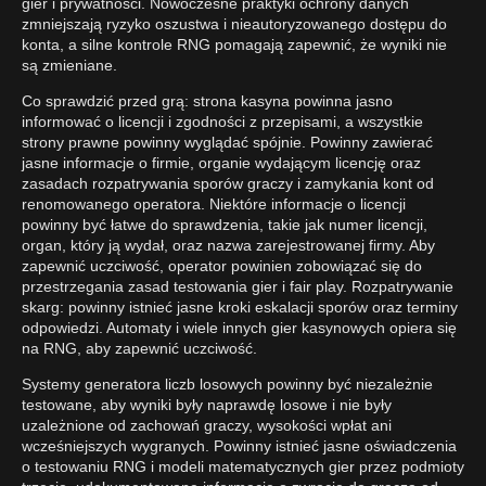
gier i prywatności. Nowoczesne praktyki ochrony danych
zmniejszają ryzyko oszustwa i nieautoryzowanego dostępu do
konta, a silne kontrole RNG pomagają zapewnić, że wyniki nie
są zmieniane.
Co sprawdzić przed grą: strona kasyna powinna jasno
informować o licencji i zgodności z przepisami, a wszystkie
strony prawne powinny wyglądać spójnie. Powinny zawierać
jasne informacje o firmie, organie wydającym licencję oraz
zasadach rozpatrywania sporów graczy i zamykania kont od
renomowanego operatora. Niektóre informacje o licencji
powinny być łatwe do sprawdzenia, takie jak numer licencji,
organ, który ją wydał, oraz nazwa zarejestrowanej firmy. Aby
zapewnić uczciwość, operator powinien zobowiązać się do
przestrzegania zasad testowania gier i fair play. Rozpatrywanie
skarg: powinny istnieć jasne kroki eskalacji sporów oraz terminy
odpowiedzi. Automaty i wiele innych gier kasynowych opiera się
na RNG, aby zapewnić uczciwość.
Systemy generatora liczb losowych powinny być niezależnie
testowane, aby wyniki były naprawdę losowe i nie były
uzależnione od zachowań graczy, wysokości wpłat ani
wcześniejszych wygranych. Powinny istnieć jasne oświadczenia
o testowaniu RNG i modeli matematycznych gier przez podmioty