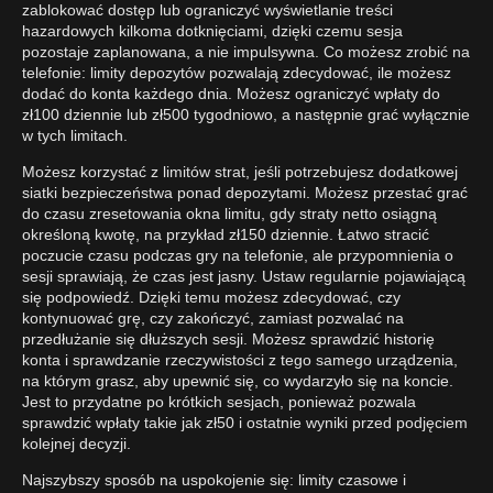
zablokować dostęp lub ograniczyć wyświetlanie treści
hazardowych kilkoma dotknięciami, dzięki czemu sesja
pozostaje zaplanowana, a nie impulsywna. Co możesz zrobić na
telefonie: limity depozytów pozwalają zdecydować, ile możesz
dodać do konta każdego dnia. Możesz ograniczyć wpłaty do
zł100 dziennie lub zł500 tygodniowo, a następnie grać wyłącznie
w tych limitach.
Możesz korzystać z limitów strat, jeśli potrzebujesz dodatkowej
siatki bezpieczeństwa ponad depozytami. Możesz przestać grać
do czasu zresetowania okna limitu, gdy straty netto osiągną
określoną kwotę, na przykład zł150 dziennie. Łatwo stracić
poczucie czasu podczas gry na telefonie, ale przypomnienia o
sesji sprawiają, że czas jest jasny. Ustaw regularnie pojawiającą
się podpowiedź. Dzięki temu możesz zdecydować, czy
kontynuować grę, czy zakończyć, zamiast pozwalać na
przedłużanie się dłuższych sesji. Możesz sprawdzić historię
konta i sprawdzanie rzeczywistości z tego samego urządzenia,
na którym grasz, aby upewnić się, co wydarzyło się na koncie.
Jest to przydatne po krótkich sesjach, ponieważ pozwala
sprawdzić wpłaty takie jak zł50 i ostatnie wyniki przed podjęciem
kolejnej decyzji.
Najszybszy sposób na uspokojenie się: limity czasowe i