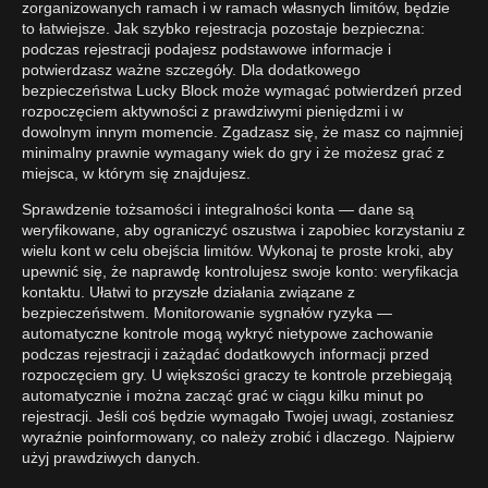
zorganizowanych ramach i w ramach własnych limitów, będzie
to łatwiejsze. Jak szybko rejestracja pozostaje bezpieczna:
podczas rejestracji podajesz podstawowe informacje i
potwierdzasz ważne szczegóły. Dla dodatkowego
bezpieczeństwa Lucky Block może wymagać potwierdzeń przed
rozpoczęciem aktywności z prawdziwymi pieniędzmi i w
dowolnym innym momencie. Zgadzasz się, że masz co najmniej
minimalny prawnie wymagany wiek do gry i że możesz grać z
miejsca, w którym się znajdujesz.
Sprawdzenie tożsamości i integralności konta — dane są
weryfikowane, aby ograniczyć oszustwa i zapobiec korzystaniu z
wielu kont w celu obejścia limitów. Wykonaj te proste kroki, aby
upewnić się, że naprawdę kontrolujesz swoje konto: weryfikacja
kontaktu. Ułatwi to przyszłe działania związane z
bezpieczeństwem. Monitorowanie sygnałów ryzyka —
automatyczne kontrole mogą wykryć nietypowe zachowanie
podczas rejestracji i zażądać dodatkowych informacji przed
rozpoczęciem gry. U większości graczy te kontrole przebiegają
automatycznie i można zacząć grać w ciągu kilku minut po
rejestracji. Jeśli coś będzie wymagało Twojej uwagi, zostaniesz
wyraźnie poinformowany, co należy zrobić i dlaczego. Najpierw
użyj prawdziwych danych.