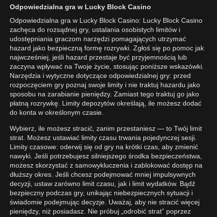
Odpowiedzialna gra w Lucky Block Casino
Odpowiedzialna gra w Lucky Block Casino: Lucky Block Casino
zachęca do rozsądnej gry, ustalania osobistych limitów i
udostępniania graczom narzędzi pomagających utrzymać
hazard jako bezpieczną formę rozrywki. Zgłoś się po pomoc jak
najwcześniej, jeśli hazard przestaje być przyjemnością lub
zaczyna wpływać na Twoje życie, stosując poniższe wskazówki.
Narzędzia i wytyczne dotyczące odpowiedzialnej gry: przed
rozpoczęciem gry poznaj swoje limity i nie traktuj hazardu jako
sposobu na zarabianie pieniędzy. Zamiast tego traktuj go jako
płatną rozrywkę. Limity depozytów określają, ile możesz dodać
do konta w określonym czasie.
Wybierz, ile możesz stracić, zanim przestaniesz — to Twój limit
strat. Możesz ustawiać limity czasu trwania pojedynczej sesji.
Limity czasowe: oderwij się od gry na krótki czas, aby zmienić
nawyki. Jeśli potrzebujesz silniejszego środka bezpieczeństwa,
możesz skorzystać z samowykluczenia i zablokować dostęp na
dłuższy okres. Jeśli chcesz podejmować mniej impulsywnych
decyzji, ustaw zarówno limit czasu, jak i limit wydatków. Bądź
bezpieczny podczas gry, unikając niebezpiecznych sytuacji i
świadomie podejmując decyzje. Uważaj, aby nie stracić więcej
pieniędzy, niż posiadasz. Nie próbuj „odrobić strat” poprzez