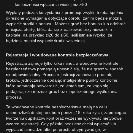
konieczności wpłacania więcej niż zł50.
Wypłaty podczas korzystania z promocji: zwykle trzeba spełnić
określone wymagania dotyczące obrotu, zanim będzie można
wypłacić środki z bonusu. Możesz grać bez bonusu lub odebrać
mniejszą ofertę, którą da się zrealizować przy niewielkim
kapitale, na przykład zł20 do zł50, jeśli istnieje ryzyko, że
będziesz musiał wypłacić środki wcześniej.
Rejestracja i wbudowane kontrole bezpieczeństwa
Rejestracja zajmuje tylko kilka minut, a wbudowane kontrole
bezpieczeństwa pomagają upewnić się, że nie grasz w sposób
nieodpowiedzialny. Proces rejestracji zachowuje prostotę
kroków, jednocześnie dodając inteligentne punkty kontrolne,
które pomagają potwierdzić, że jesteś tym, za kogo się
podajesz, i że możesz grać bez niepotrzebnego wydłużania
procesu.
Te wbudowane kontrole bezpieczeństwa mają na celu
uniemożliwić dostęp osobom poniżej 18. roku życia, zapobiegać
tworzeniu duplikatów kont oraz wcześnie wykrywać nietypowe
wzorce rejestracji. Gdy później będziesz chciał wpłacać lub
wypłacać pieniądze albo po prostu utrzymywać grę w