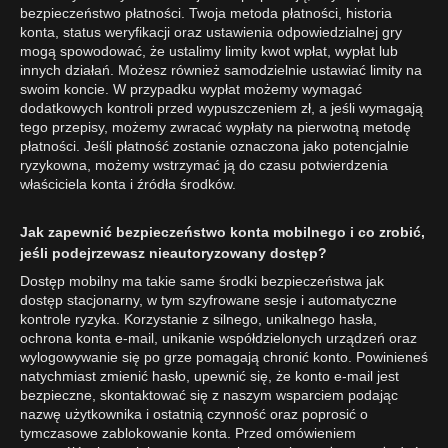
bezpieczeństwo płatności. Twoja metoda płatności, historia
konta, status weryfikacji oraz ustawienia odpowiedzialnej gry
mogą spowodować, że ustalimy limity kwot wpłat, wypłat lub
innych działań. Możesz również samodzielnie ustawiać limity na
swoim koncie. W przypadku wypłat możemy wymagać
dodatkowych kontroli przed wypuszczeniem zł, a jeśli wymagają
tego przepisy, możemy zwracać wypłaty na pierwotną metodę
płatności. Jeśli płatność zostanie oznaczona jako potencjalnie
ryzykowna, możemy wstrzymać ją do czasu potwierdzenia
właściciela konta i źródła środków.
Jak zapewnić bezpieczeństwo konta mobilnego i co zrobić,
jeśli podejrzewasz nieautoryzowany dostęp?
Dostęp mobilny ma takie same środki bezpieczeństwa jak
dostęp stacjonarny, w tym szyfrowane sesje i automatyczne
kontrole ryzyka. Korzystanie z silnego, unikalnego hasła,
ochrona konta e-mail, unikanie współdzielonych urządzeń oraz
wylogowywanie się po grze pomagają chronić konto. Powinieneś
natychmiast zmienić hasło, upewnić się, że konto e-mail jest
bezpieczne, skontaktować się z naszym wsparciem podając
nazwę użytkownika i ostatnią czynność oraz poprosić o
tymczasowe zablokowanie konta. Przed omówieniem