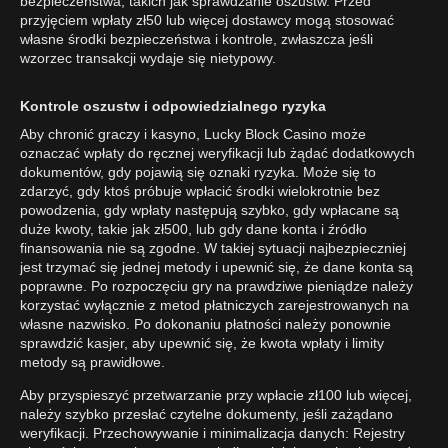
bezpieczeństwa, takich jak sprawdzanie oszustw. Przed
przyjęciem wpłaty zł50 lub więcej dostawcy mogą stosować
własne środki bezpieczeństwa i kontrole, zwłaszcza jeśli
wzorzec transakcji wydaje się nietypowy.
Kontrole oszustw i odpowiedzialnego ryzyka
Aby chronić graczy i kasyno, Lucky Block Casino może
oznaczać wpłaty do ręcznej weryfikacji lub żądać dodatkowych
dokumentów, gdy pojawią się oznaki ryzyka. Może się to
zdarzyć, gdy ktoś próbuje wpłacić środki wielokrotnie bez
powodzenia, gdy wpłaty następują szybko, gdy wpłacane są
duże kwoty, takie jak zł500, lub gdy dane konta i źródło
finansowania nie są zgodne. W takiej sytuacji najbezpieczniej
jest trzymać się jednej metody i upewnić się, że dane konta są
poprawne. Po rozpoczęciu gry na prawdziwe pieniądze należy
korzystać wyłącznie z metod płatniczych zarejestrowanych na
własne nazwisko. Po dokonaniu płatności należy ponownie
sprawdzić kasjer, aby upewnić się, że kwota wpłaty i limity
metody są prawidłowe.
Aby przyspieszyć przetwarzanie przy wpłacie zł100 lub więcej,
należy szybko przesłać czytelne dokumenty, jeśli zażądano
weryfikacji. Przechowywanie i minimalizacja danych: Rejestry