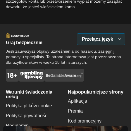
szczegółów konta lub przetworzeniem wypłat możemy zażądać
dowodu, że jesteś właścicielem konta.
Przełącz język
Graj bezpiecznie
Jeśli zauważysz objawy uzależnienia od hazardu, zasięgnij
pomocy u specjalisty. Ta strona internetowa jest przeznaczona
dla użytkowników w wieku 18 lat i starszych.
Warunki świadczenia
Najpopularniejsze strony
usług
Aplikacja
Polityka plików cookie
Premia
Polityka prywatności
Kod promocyjny
Regulamin
Brak bonusu