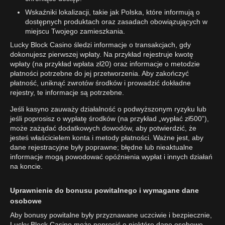
Wskaźniki lokalizacji, takie jak Polska, które informują o
dostępnych produktach oraz zasadach obowiązujących w
miejscu Twojego zamieszkania.
Lucky Block Casino śledzi informacje o transakcjach, gdy
dokonujesz pierwszej wpłaty. Na przykład rejestruje kwotę
wpłaty (na przykład wpłata zł20) oraz informacje o metodzie
płatności potrzebne do jej przetworzenia. Aby zakończyć
płatność, uniknąć zwrotów środków i prowadzić dokładne
rejestry, te informacje są potrzebne.
Jeśli kasyno zauważy działalność o podwyższonym ryzyku lub
jeśli poprosisz o wypłatę środków (na przykład „wypłać zł500”),
może zażądać dodatkowych dowodów, aby potwierdzić, że
jesteś właścicielem konta i metody płatności. Ważne jest, aby
dane rejestracyjne były poprawne; błędne lub nieaktualne
informacje mogą powodować opóźnienia wypłat i innych działań
na koncie.
Uprawnienie do bonusu powitalnego i wymagane dane
osobowe
Aby bonusy powitalne były przyznawane uczciwie i bezpiecznie,
Lucky Block Casino może poprosić o niektóre dane osobowe