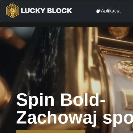
Aplikacja
Spin Bold-
Zachowaj spo