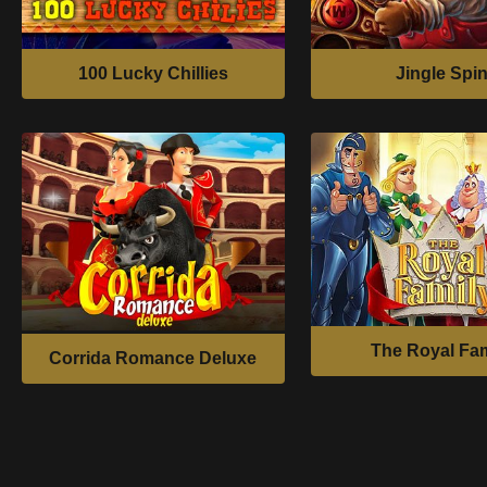
100 Lucky Chillies
Jingle Spi
The Royal Fam
Corrida Romance Deluxe