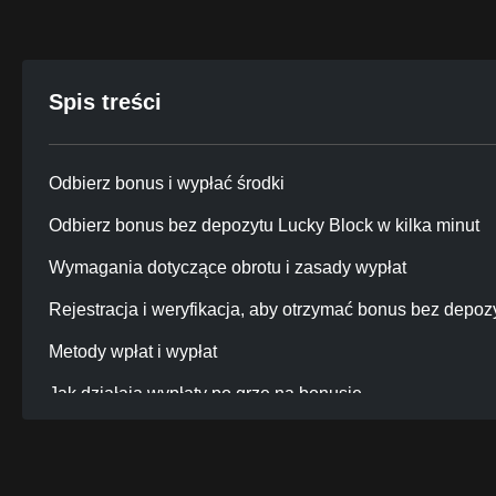
Spis treści
Odbierz bonus i wypłać środki
Odbierz bonus bez depozytu Lucky Block w kilka minut
Wymagania dotyczące obrotu i zasady wypłat
Rejestracja i weryfikacja, aby otrzymać bonus bez depoz
Metody wpłat i wypłat
Jak działają wypłaty po grze na bonusie