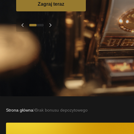
Zagraj teraz
Strona główna
Brak bonusu depozytowego