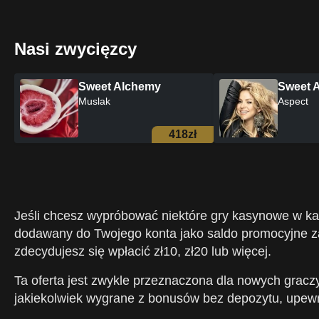
Nasi zwycięzcy
Cash Garden
Sweet 
Carmelia
Muslak
61zł
Jeśli chcesz wypróbować niektóre gry kasynowe w kas
dodawany do Twojego konta jako saldo promocyjne za
zdecydujesz się wpłacić zł10, zł20 lub więcej.
Ta oferta jest zwykle przeznaczona dla nowych gracz
jakiekolwiek wygrane z bonusów bez depozytu, upewnij