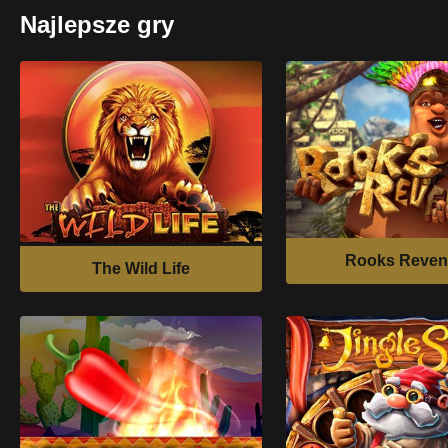
Najlepsze gry
Rooks Reve
The Wild Life