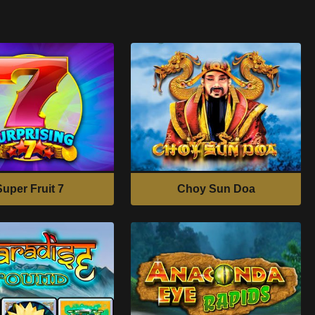
Super Fruit 7
Choy Sun Doa